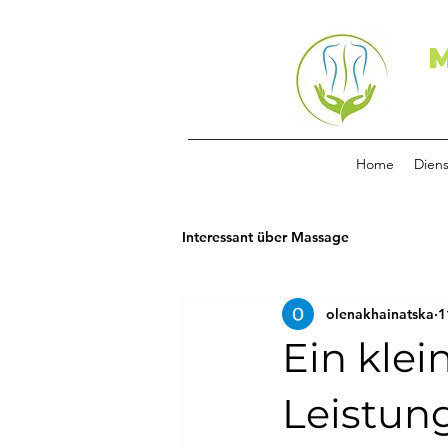
M
Home
Diens
Interessant über Massage
olenakhainatska
1
Ein kle
Leistun