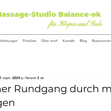
assage-Studio Balance-ok
für Körper und Seele
tleistungen
Preisliste
Über mich
Kontakt
Blog
Rezensione
1 серп. 2024 р.
Читати 2 хв
iner Rundgang durch 
gen