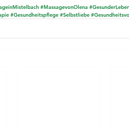
ageinMistelbach
#MassagevonOlena
#GesunderLebens
apie
#Gesundheitspflege
#Selbstliebe
#Gesundheitsvo