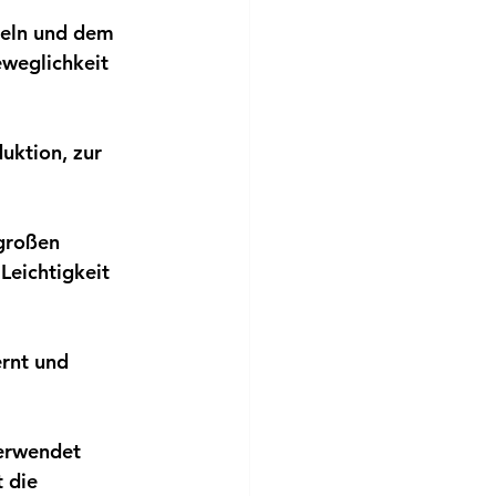
keln und dem 
weglichkeit 
uktion, zur 
großen 
Leichtigkeit 
rnt und 
verwendet 
 die 