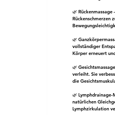
🌿 Rückenmassage — 
Rückenschmerzen zu 
Bewegungsleichtigk
🌿 Ganzkörpermassa
vollständiger Entsp
Körper erneuert und
🌿 Gesichtsmassage 
verleiht. Sie verbe
die Gesichtsmuskula
🌿 Lymphdrainage-M
natürlichen Gleichg
Lymphzirkulation ve