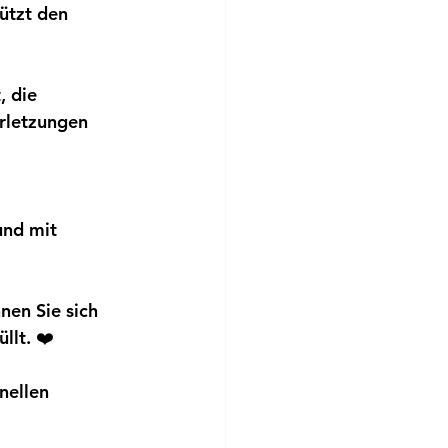
ützt den 
, die 
rletzungen 
und mit 
nen Sie sich 
llt. ❤️
nellen 