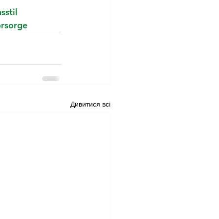
stil
rsorge
Дивитися всі