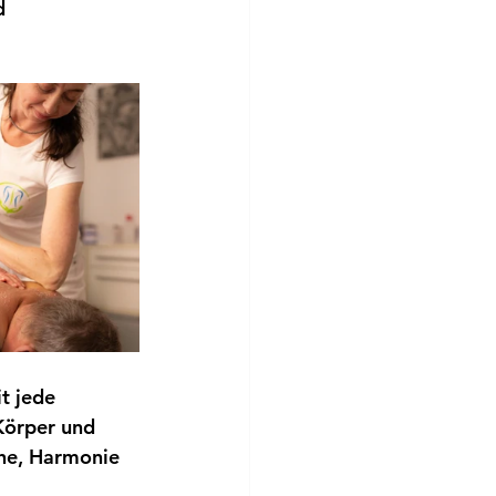
d 
t jede 
Körper und 
uhe, Harmonie 