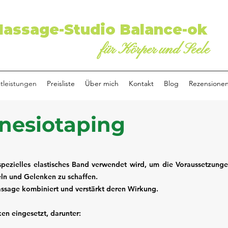
assage-Studio Balance-ok
für Körper und Seele
tleistungen
Preisliste
Über mich
Kontakt
Blog
Rezensione
nesiotaping
spezielles elastisches Band verwendet wird, um die Voraussetzunge
ln und Gelenken zu schaffen.
ssage kombiniert und verstärkt deren Wirkung.
en eingesetzt, darunter: